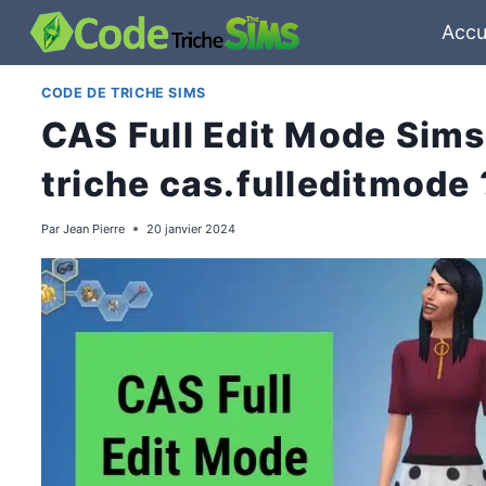
Aller
Accu
au
contenu
CODE DE TRICHE SIMS
CAS Full Edit Mode Sims
triche cas.fulleditmode 
Par
Jean Pierre
20 janvier 2024