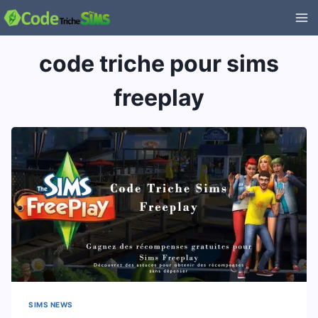
Aller
au
contenu
code triche pour sims
freeplay
SIMS NEWS