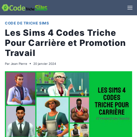
Aller
au
contenu
CODE DE TRICHE SIMS
Les Sims 4 Codes Triche
Pour Carrière et Promotion
Travail
Par
Jean Pierre
20 janvier 2024