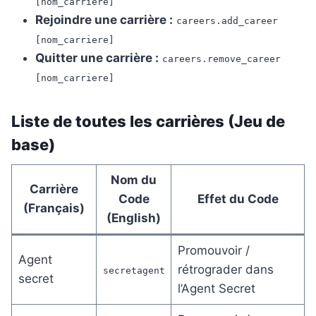
[nom_carriere]
Rejoindre une carrière :
careers.add_career
[nom_carriere]
Quitter une carrière :
careers.remove_career
[nom_carriere]
Liste de toutes les carrières (Jeu de
base)
Nom du
Carrière
Code
Effet du Code
(Français)
(English)
Promouvoir /
Agent
rétrograder dans
secretagent
secret
l’Agent Secret