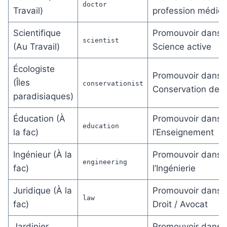
doctor
Travail)
profession médica
Scientifique
Promouvoir dans l
scientist
(Au Travail)
Science active
Écologiste
Promouvoir dans l
(Îles
conservationist
Conservation de l’î
paradisiaques)
Éducation (À
Promouvoir dans
education
la fac)
l’Enseignement
Ingénieur (À la
Promouvoir dans
engineering
fac)
l’Ingénierie
Juridique (À la
Promouvoir dans l
law
fac)
Droit / Avocat
Jardinier
Promouvoir dans l