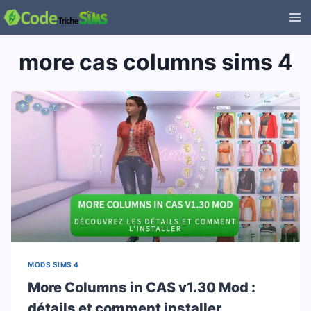
Aller
au
contenu
more cas columns sims 4
MODS SIMS 4
More Columns in CAS v1.30 Mod :
détails et comment installer