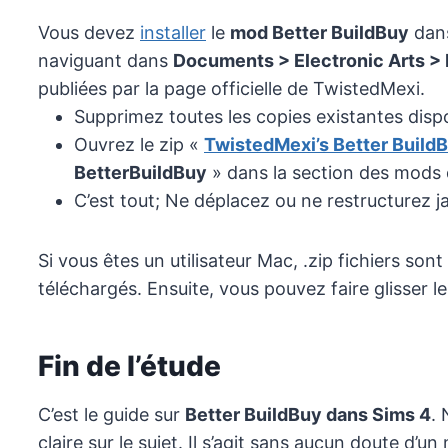
Vous devez
installer
le
mod Better BuildBuy
dans
naviguant dans
Documents > Electronic Arts > 
publiées par la page officielle de TwistedMexi.
Supprimez toutes les copies existantes disp
Ouvrez le zip «
TwistedMexi’s Better BuildB
BetterBuildBuy
» dans la section des mods 
C’est tout; Ne déplacez ou ne restructurez ja
Si vous êtes un utilisateur Mac, .zip fichiers s
téléchargés. Ensuite, vous pouvez faire glisser 
Fin de l’étude
C’est le guide sur
Better BuildBuy dans Sims 4
.
claire sur le sujet. Il s’agit sans aucun doute d’u